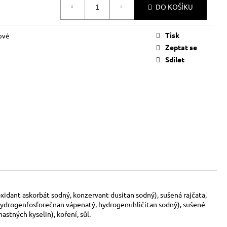
DO KOŠÍKU
Tisk
ové
Zeptat se
Sdílet
oxidant askorbát sodný, konzervant dusitan sodný), sušená rajčata,
(dihydrogenfosforečnan vápenatý, hydrogenuhličitan sodný), sušené
stných kyselin), koření, sůl.