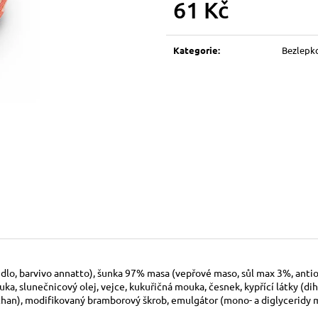
ROHLÍK
HOUSKA MALÁ
61 Kč
4,90 Kč
5,40 Kč
Měrná
cena:
Kategorie
:
Bezlepk
řidlo, barvivo annatto), šunka 97% masa (vepřové maso, sůl max 3%, anti
ouka, slunečnicový olej, vejce, kukuřičná mouka, česnek, kypřící látky 
than), modifikovaný bramborový škrob, emulgátor (mono- a diglyceridy ma