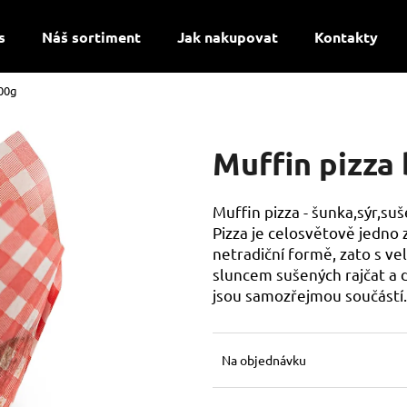
s
Náš sortiment
Jak nakupovat
Kontakty
100g
Co potřebujete najít?
Muffin pizza
HLEDAT
Muffin pizza - šunka,sýr,suš
Pizza je celosvětově jedno z
Doporučujeme
netradiční formě, zato s vel
sluncem sušených rajčat a
jsou samozřejmou součástí. V
Na objednávku