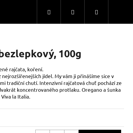
Hledat
Přihlášení
Nákupní
košík
 bezlepkový, 100g
ené rajčata, koření.
 nejrozšířenejších jídel. My vám ji přinášíme sice v
mi tradiční chutí. Intenzivní rajčatová chuť pochází ze
 dvakrát koncentrovaného protlaku. Oregano a šunka
iva la Italia.
Následující