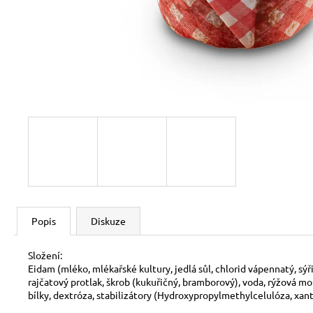
ČESKÝ CHLÉB BEZLEPKOVÝ, 350 G
126 Kč
Popis
Diskuze
Složení:
Eidam (mléko, mlékařské kultury, jedlá sůl, chlorid vápennatý, sý
rajčatový protlak, škrob (kukuřičný, bramborový), voda, rýžová m
bílky, dextróza, stabilizátory (Hydroxypropylmethylcelulóza, xan