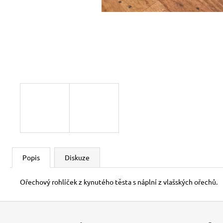
ČESKÝ CHLÉB BEZLEPKOVÝ, 350 G
126 Kč
Popis
Diskuze
Ořechový rohlíček z kynutého těsta s náplní z vlašských ořechů.
Z
á