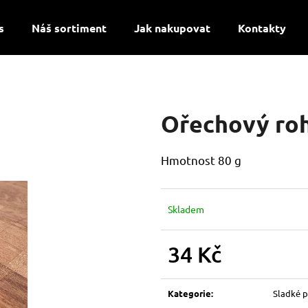
s
Náš sortiment
Jak nakupovat
Kontakty
Co potřebujete najít?
Ořechový roh
HLEDAT
Hmotnost 80 g
Doporučujeme
Skladem
34 Kč
Měrná
cena:
Kategorie
:
Sladké p