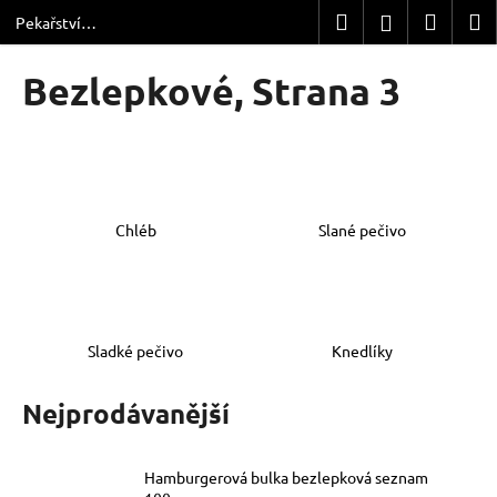
K
Přejít
Hledat
Nákup
M
Přihlášení
Pekařství
na
o
Dřevčice
obsah
Zpět
Zpět
košík
š
Bezlepkové
, Strana 3
í
C
k
o
p
o
Chléb
Slané pečivo
t
ř
e
b
u
Sladké pečivo
Knedlíky
j
e
Nejprodávanější
t
e
Hamburgerová bulka bezlepková seznam
n