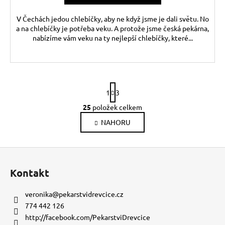
V Čechách jedou chlebíčky, aby ne když jsme je dali světu. No
a na chlebíčky je potřeba veku. A protože jsme česká pekárna,
nabízíme vám veku na ty nejlepší chlebíčky, které...
S
1
3
t
r
25
položek celkem
O
á
v
NAHORU
n
l
k
o
á
Z
v
d
á
á
a
Kontakt
n
p
c
í
í
a
veronika
@
pekarstvidrevcice.cz
p
t
774 442 126
r
í
http://facebook.com/PekarstviDrevcice
v