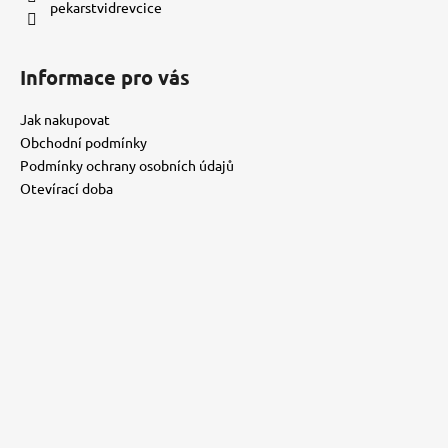
pekarstvidrevcice
k
y
v
Informace pro vás
ý
p
Jak nakupovat
i
Obchodní podmínky
s
Podmínky ochrany osobních údajů
u
Otevírací doba