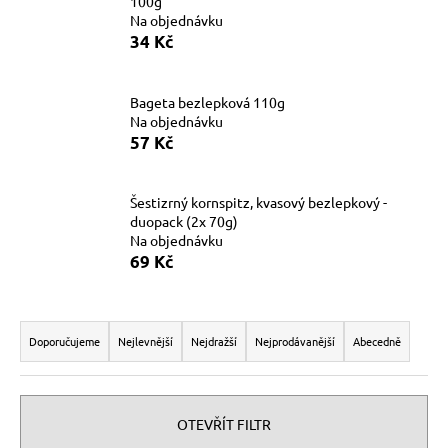
100g
a
Na objednávku
34 Kč
j
í
t
Bageta bezlepková 110g
Na objednávku
?
57 Kč
Šestizrný kornspitz, kvasový bezlepkový -
duopack (2x 70g)
HLEDAT
Na objednávku
69 Kč
Ř
D
o
a
Doporučujeme
Nejlevnější
Nejdražší
Nejprodávanější
Abecedně
p
z
o
e
r
n
OTEVŘÍT FILTR
u