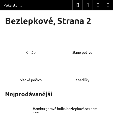
K
Přejít
Hledat
Nákup
M
Přihlášení
Pekařství
na
o
Dřevčice
obsah
Zpět
Zpět
košík
š
Bezlepkové
, Strana 2
í
C
k
o
p
o
Chléb
Slané pečivo
t
ř
e
b
u
Sladké pečivo
Knedlíky
j
e
Nejprodávanější
t
e
Hamburgerová bulka bezlepková seznam
n