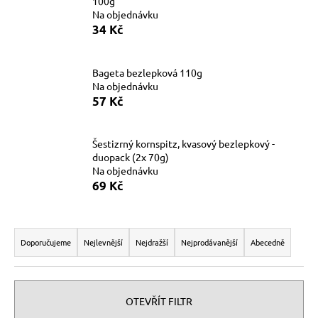
100g
a
Na objednávku
34 Kč
j
í
t
Bageta bezlepková 110g
Na objednávku
?
57 Kč
Šestizrný kornspitz, kvasový bezlepkový -
duopack (2x 70g)
HLEDAT
Na objednávku
69 Kč
Ř
D
o
a
Doporučujeme
Nejlevnější
Nejdražší
Nejprodávanější
Abecedně
p
z
o
e
r
n
OTEVŘÍT FILTR
u