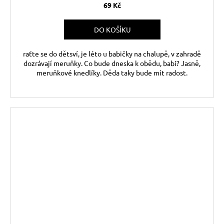
69 Kč
DO KOŠÍKU
raťte se do dětsví, je léto u babičky na chalupě, v zahradě
dozrávají meruňky. Co bude dneska k obědu, babi? Jasně,
meruňkové knedlíky. Děda taky bude mít radost.