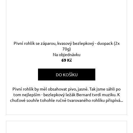
Pivní rohlík se záparou, kvasový bezlepkový - duopack (2x
70g)
Na objednávku
69 Kč
DO KOŠÍKU
Pivní rohlík by měl obsahovat pivo, jasně. Tak jsme sáhli po
tom nejlepším - bezlepkový ležák Bernard tvrdí muziku. K
chuťové souhře tohohle ručně tvarovaného rohlíku přispívá...