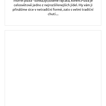
Muffin pizza - šunka,sýr,sušené rajčata, koření.Pizza je
celosvětově jedno z nejrozšířenejších jídel. My vám ji
přinášíme sice v netradiční formě, zato s velmi tradiční
chutí....