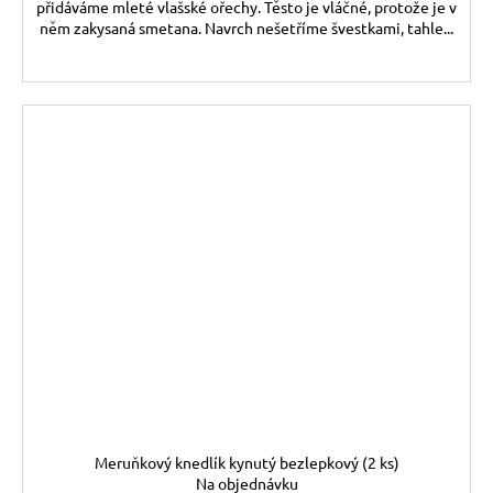
přidáváme mleté vlašské ořechy. Těsto je vláčné, protože je v
něm zakysaná smetana. Navrch nešetříme švestkami, tahle...
Meruňkový knedlík kynutý bezlepkový (2 ks)
Na objednávku