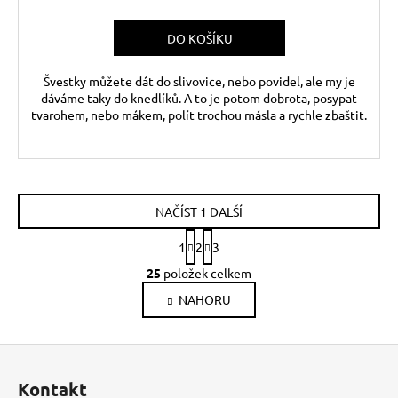
DO KOŠÍKU
Švestky můžete dát do slivovice, nebo povidel, ale my je
dáváme taky do knedlíků. A to je potom dobrota, posypat
tvarohem, nebo mákem, polít trochou másla a rychle zbaštit.
NAČÍST 1 DALŠÍ
S
1
2
3
t
O
r
25
položek celkem
v
á
NAHORU
l
n
k
á
o
d
Z
v
a
á
á
c
Kontakt
n