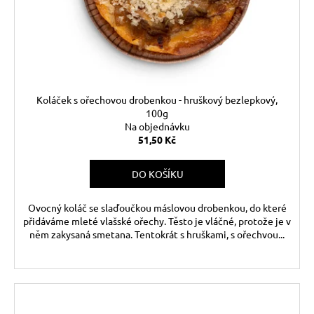
Koláček s ořechovou drobenkou - hruškový bezlepkový,
100g
Na objednávku
51,50 Kč
DO KOŠÍKU
Ovocný koláč se slaďoučkou máslovou drobenkou, do které
přidáváme mleté vlašské ořechy. Těsto je vláčné, protože je v
něm zakysaná smetana. Tentokrát s hruškami, s ořechvou...