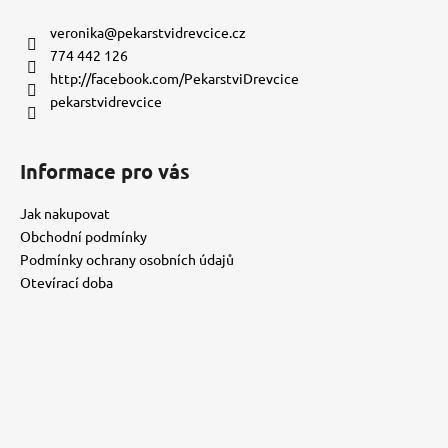
p
í
í
p
a
veronika
@
pekarstvidrevcice.cz
r
t
774 442 126
v
í
http://facebook.com/PekarstviDrevcice
k
pekarstvidrevcice
y
v
ý
Informace pro vás
p
i
Jak nakupovat
s
Obchodní podmínky
u
Podmínky ochrany osobních údajů
Otevírací doba